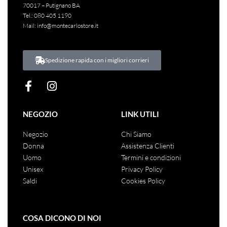
70017 – Putignano BA
Tel.:
080 405 1190
Mail:
info@montecarlostore.it
Spedizione rapida con i migliori corrieri
NEGOZIO
LINK UTILI
Negozio
Chi Siamo
Donna
Assistenza Clienti
Uomo
Termini e condizioni
Unisex
Privacy Policy
Saldi
Cookies Policy
COSA DICONO DI NOI