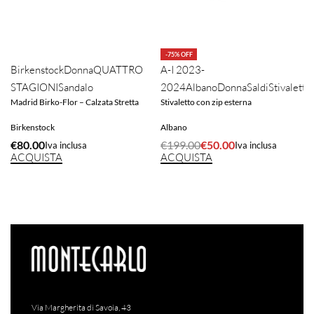
-75% OFF
Birkenstock
Donna
QUATTRO
A-I 2023-
STAGIONI
Sandalo
2024
Albano
Donna
Saldi
Stivaletto
Madrid Birko-Flor – Calzata Stretta
Stivaletto con zip esterna
s
Birkenstock
Albano
€
80.00
€
199.00
€
50.00
Iva inclusa
Iva inclusa
ACQUISTA
ACQUISTA
Via Margherita di Savoia, 43