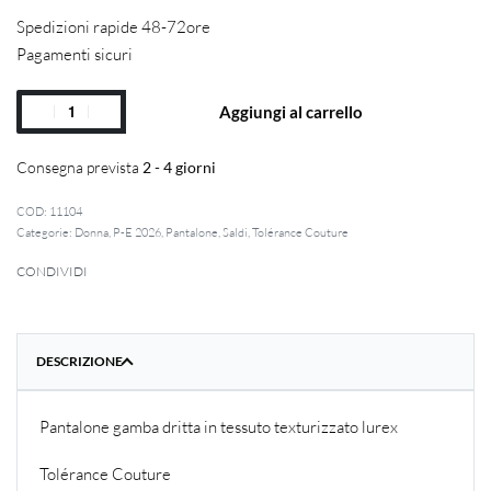
Spedizioni rapide 48-72ore
Pagamenti sicuri
Aggiungi al carrello
Consegna prevista
2 - 4 giorni
11104
Categorie:
Donna
,
P-E 2026
,
Pantalone
,
Saldi
,
Tolérance Couture
CONDIVIDI
DESCRIZIONE
Pantalone gamba dritta in tessuto texturizzato lurex
Tolérance Couture