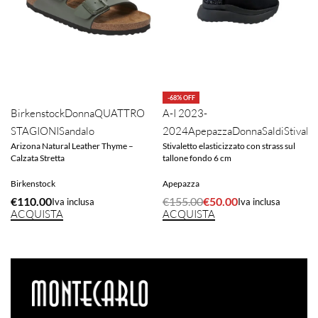
-68% OFF
Birkenstock
Donna
QUATTRO
A-I 2023-
STAGIONI
Sandalo
2024
Apepazza
Donna
Saldi
Stivale
Arizona Natural Leather Thyme –
Stivaletto elasticizzato con strass sul
Calzata Stretta
tallone fondo 6 cm
Birkenstock
Apepazza
€
110.00
€
155.00
€
50.00
Iva inclusa
Iva inclusa
ACQUISTA
ACQUISTA