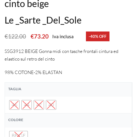
cinto beige
Le _Sarte _Del_Sole
€
122.00
€
73.20
Iva inclusa
-40% OFF
SSG3912 BEIGE Gonna midi con tasche frontali cintura ed
elastico sul retro del cinto
98% COTONE-2% ELASTAN
TAGLIA
46
44
42
40
COLORE
BEIGE