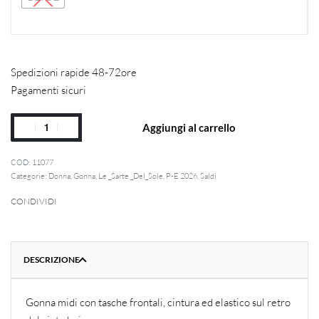
Spedizioni rapide 48-72ore
Pagamenti sicuri
Aggiungi al carrello
11077
Categorie:
Donna
,
Gonna
,
Le _Sarte _Del_Sole
,
P-E 2026
,
Saldi
CONDIVIDI
DESCRIZIONE
Gonna midi con tasche frontali, cintura ed elastico sul retro