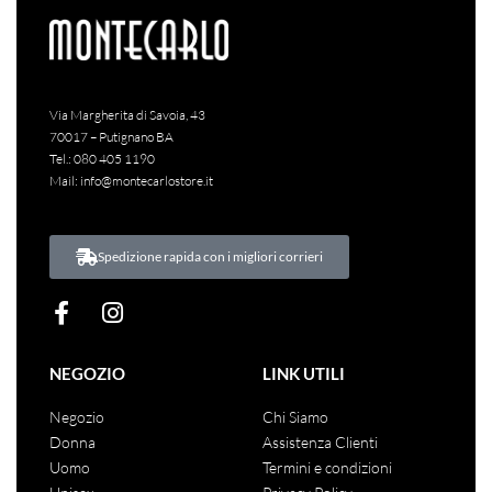
Via Margherita di Savoia, 43
70017 – Putignano BA
Tel.:
080 405 1190
Mail:
info@montecarlostore.it
Spedizione rapida con i migliori corrieri
NEGOZIO
LINK UTILI
Negozio
Chi Siamo
Donna
Assistenza Clienti
Uomo
Termini e condizioni