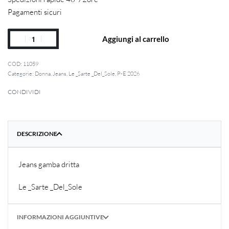
Pagamenti sicuri
Aggiungi al carrello
11059
Categorie:
Donna
,
Jeans
,
Le _Sarte _Del_Sole
,
P-E 2026
CONDIVIDI
DESCRIZIONE
Jeans gamba dritta
Le _Sarte _Del_Sole
INFORMAZIONI AGGIUNTIVE