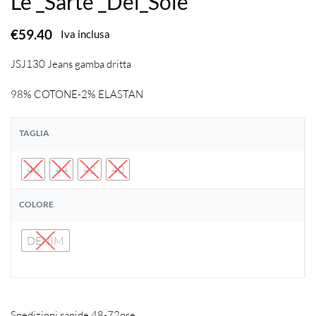
Le _Sarte _Del_Sole
€
59.40
Iva inclusa
JSJ130 Jeans gamba dritta
98% COTONE-2% ELASTAN
TAGLIA
46
44
42
40
COLORE
DENIM
Spedizioni rapide 48-72ore