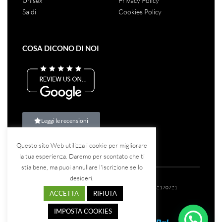
Unisex
Privacy Policy
Saldi
Cookies Policy
COSA DICONO DI NOI
Leggi le recensioni
Questo sito Web utilizza i cookie per migliorare
la tua esperienza. Daremo per scontato che ti
stia bene, ma puoi annullare l'iscrizione se lo
desideri.
©2023
Teina Srl
– Tutti i diritti riservati – P.IVA: 07582170721
ACCETTA
RIFIUTA
IMPOSTA COOKIES