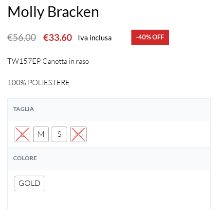
Molly Bracken
€
56.00
€
33.60
Iva inclusa
-40% OFF
TW157EP Canotta in raso
100% POLIESTERE
TAGLIA
L
M
S
XS
COLORE
GOLD