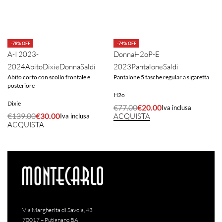
-78% OFF
-74% OFF
A-I 2023-
Donna
H2o
P-E
2024
Abito
Dixie
Donna
Saldi
2023
Pantalone
Saldi
Abito corto con scollo frontale e
Pantalone 5 tasche regular a sigaretta
posteriore
H2o
Dixie
€
77.00
€
20.00
Iva inclusa
€
139.00
€
30.00
ACQUISTA
Iva inclusa
ACQUISTA
Via Margherita di Savoia, 43
70017 – Putignano BA