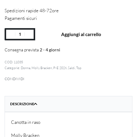
Spedizioni rapide 48-72ore
Pagamenti sicuri
Aggiungi al carrello
Consegna prevista
2 - 4 giorni
11035
Categorie:
Donna
,
Molly Bracken
,
P-E 2026
,
Saldi
,
Top
CONDIVIDI
DESCRIZIONE
Canotta in raso
Molly Bracken