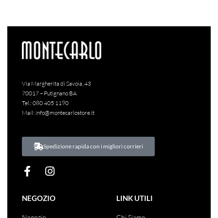
-68% OFF
-75% OFF
Albano
Donna
P-E
A-I 2022-
2023
Saldi
Sandalo Con Tacco
2023
Albano
Donna
Saldi
Stivale
Sandalo a punta tacco 7 cm con
Stivale con gambale morbido tacco 7
braccialetto
cm
Albano
Albano
€
154.00
€
50.00
€
198.00
€
50.00
Iva inclusa
Iva inclusa
ACQUISTA
ACQUISTA
Via Margherita di Savoia, 43
70017 – Putignano BA