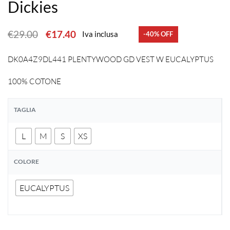
Dickies
€
29.00
€
17.40
Iva inclusa
-40% OFF
DK0A4Z9DL441 PLENTYWOOD GD VEST W EUCALYPTUS
100% COTONE
TAGLIA
L
M
S
XS
COLORE
EUCALYPTUS