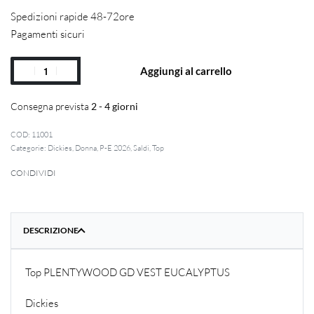
Spedizioni rapide 48-72ore
Pagamenti sicuri
Aggiungi al carrello
Consegna prevista
2 - 4 giorni
11001
Categorie:
Dickies
,
Donna
,
P-E 2026
,
Saldi
,
Top
CONDIVIDI
DESCRIZIONE
Top PLENTYWOOD GD VEST EUCALYPTUS
Dickies