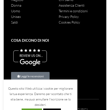
Tel.:
080 405 1190
Mail:
info@montecarlostore.it
Spedizione rapida con i migliori corrieri
NEGOZIO
LINK UTILI
Negozio
Chi Siamo
Donna
Assistenza Clienti
Uomo
Termini e condizioni
Unisex
Privacy Policy
Saldi
Cookies Policy
Questo sito Web utilizza i cookie per migliorare
la tua esperienza. Daremo per scontato che ti
stia bene, ma puoi annullare l'iscrizione se lo
COSA DICONO DI NOI
desideri.