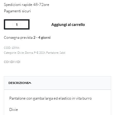
Spedizioni rapide 48-72ore
Pagamenti sicuri
Aggiungi al carrello
Consegna prevista
2 - 4 giorni
10986
Categorie:
Dixie
,
Donna
,
P-E 2026
,
Pantalone
,
Saldi
CONDIVIDI
DESCRIZIONE
Pantalone con gamba larga ed elastico in vita burro
Dixie