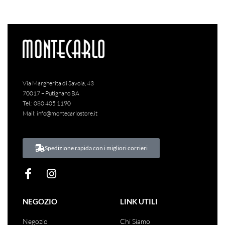
-64% OFF
-70% OFF
A-I 2023-
Abito
Donna
P-E
2024
Camicia
Donna
Le _Sarte
2023
Saldi
Tolérance
Abito lungo con apertura in vita e
_Del_Sole
Saldi
spacchi laterali
Camicia in cotone con spilla
Tolérance
Le _Sarte _Del_Sole
€
169.00
€
50.00
Iva inclusa
€
110.00
€
40.00
Iva inclusa
ACQUISTA
ACQUISTA
Via Margherita di Savoia, 43