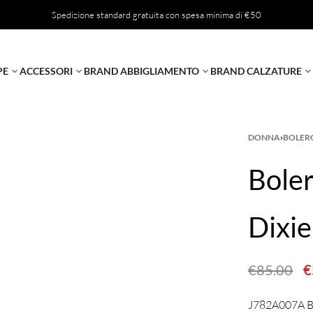
Spedizione standard gratuita con spesa minima di €50
PE
ACCESSORI
BRAND ABBIGLIAMENTO
BRAND CALZATURE
DONNA
›
BOLER
Bole
Dixie
€
85.00
€
J782A007A B