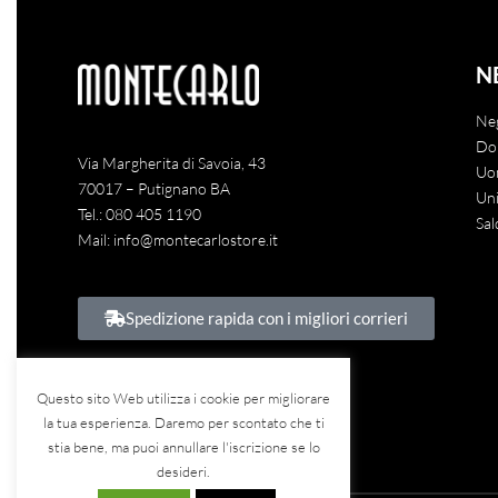
N
Ne
Do
Via Margherita di Savoia, 43
Uo
70017 – Putignano BA
Uni
Tel.:
080 405 1190
Sal
Mail:
info@montecarlostore.it
Spedizione rapida con i migliori corrieri
Questo sito Web utilizza i cookie per migliorare
la tua esperienza. Daremo per scontato che ti
stia bene, ma puoi annullare l'iscrizione se lo
desideri.