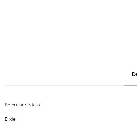
De
Bolero annodato
Dixie