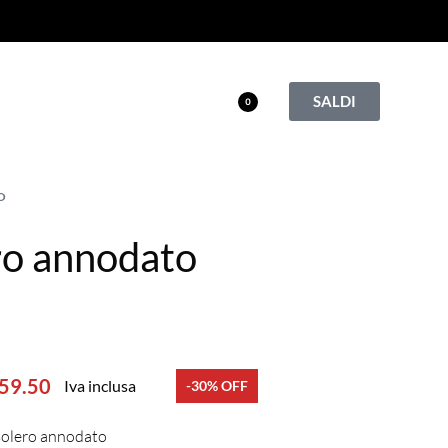
SALDI
0
O
ro annodato
59.50
Iva inclusa
-30% OFF
olero annodato