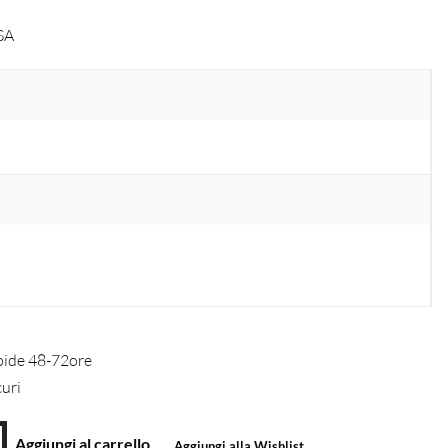
SA
pide 48-72ore
curi
Aggiungi al carrello
Aggiungi alla Wishlist