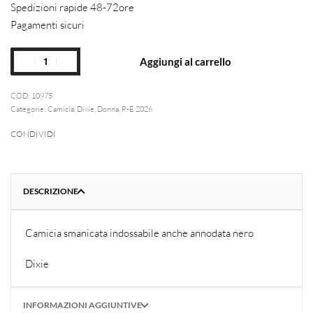
Spedizioni rapide 48-72ore
Pagamenti sicuri
Aggiungi al carrello
10975
Categorie:
Camicia
,
Dixie
,
Donna
,
P-E 2026
CONDIVIDI
DESCRIZIONE
Camicia smanicata indossabile anche annodata nero
Dixie
INFORMAZIONI AGGIUNTIVE