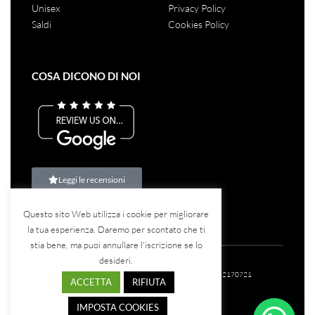
Unisex
Privacy Policy
Saldi
Cookies Policy
COSA DICONO DI NOI
Leggi le recensioni
Questo sito Web utilizza i cookie per migliorare
la tua esperienza. Daremo per scontato che ti
stia bene, ma puoi annullare l'iscrizione se lo
desideri.
©2023
Teina Srl
– Tutti i diritti riservati – P.IVA: 07582170721
ACCETTA
RIFIUTA
IMPOSTA COOKIES