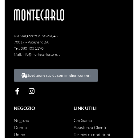
Via Margherita di Savoia, 43
70017 – Putignano BA
Tel.:
080 405 1190
Mail:
info@montecarlostore.it
Spedizione rapida con i migliori corrieri
NEGOZIO
LINK UTILI
Negozio
Chi Siamo
Donna
Assistenza Clienti
Uomo
Termini e condizioni