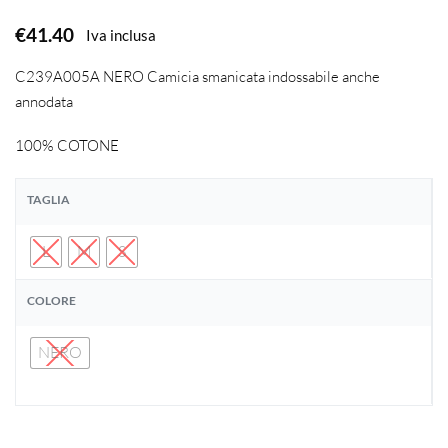
€
41.40
Iva inclusa
C239A005A NERO Camicia smanicata indossabile anche
annodata
100% COTONE
TAGLIA
L
M
S
COLORE
NERO