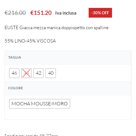
€
216.00
€
151.20
Iva inclusa
-30% OFF
EUSTE Giacca mezza manica doppiopetto con spalline
55% LINO-45% VISCOSA
TAGLIA
46
44
42
40
COLORE
MOCHA MOUSSE-MORO
Spedizioni rapide 48-72ore