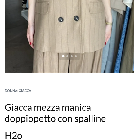
DONNA
›
GIACCA
Giacca mezza manica
doppiopetto con spalline
H2o