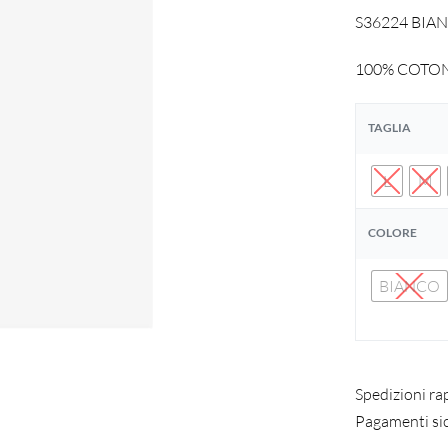
S36224 BIANC
100% COTO
TAGLIA
L
M
COLORE
BIANCO
Spedizioni ra
Pagamenti si