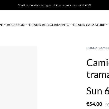
Spedizione standard gratuita con spesa minima di €50
PE
ACCESSORI
BRAND ABBIGLIAMENTO
BRAND CALZATURE
DONNA
›
CAMIC
Camic
tram
Sun 
€
54.00
Iv