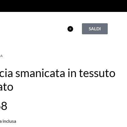
SALDI
0
IA
ia smanicata in tessuto
ato
68
a inclusa