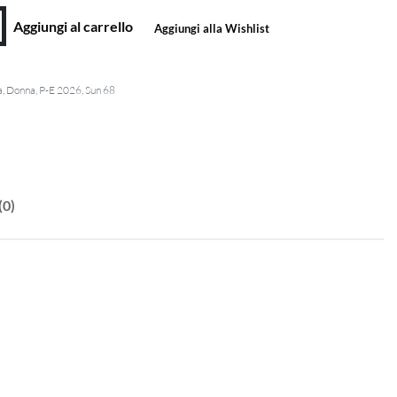
Aggiungi al carrello
Aggiungi alla Wishlist
a
,
Donna
,
P-E 2026
,
Sun 68
(0)