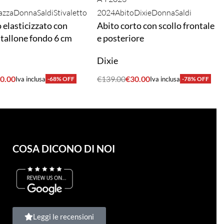
azza
Donna
Saldi
Stivaletto
2024
Abito
Dixie
Donna
Saldi
o elasticizzato con
Abito corto con scollo frontale
l tallone fondo 6 cm
e posteriore
a
Dixie
0.00
€
139.00
€
30.00
Iva inclusa
-68% OFF
Iva inclusa
-78% OFF
A
ACQUISTA
COSA DICONO DI NOI
Leggi le recensioni