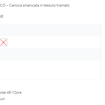
O – Camicia smanicata in tessuto tramato
NE
S
pide 48-72ore
curi