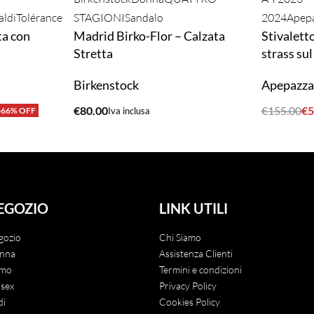
aldi
Tolérance
STAGIONI
Sandalo
2024
Apep
ta con
Madrid Birko-Flor – Calzata
Stivalett
Stretta
strass su
Birkenstock
Apepazz
€
80.00
€
155.00
€
5
-66% OFF
Iva inclusa
ACQUISTA
ACQUIST
EGOZIO
LINK UTILI
gozio
Chi Siamo
nna
Assistenza Clienti
mo
Termini e condizioni
sex
Privacy Policy
di
Cookies Policy