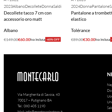
2023
Albano
Decollete
Donna
Saldi
2024
Donna
Pantalone
S
Decollete tacco 7 cm con
Pantalone a trombet
accessorio oro matt
elastico
Albano
Tolérance
€
149.00
€
60.00
€
89.00
€
30.00
Iva inclusa
-60% OFF
Iva inclusa
ACQUISTA
ACQUISTA
N
Ne
Do
Via Margherita di Savoia, 43
Uo
70017 – Putignano BA
Uni
Tel.:
080 405 1190
Sal
Mail:
info@montecarlostore.it