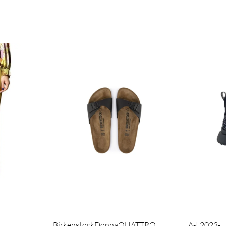
Birkenstock
Donna
QUATTRO
A-I 2023-