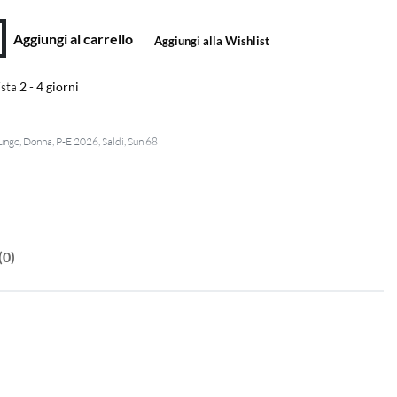
Aggiungi al carrello
Aggiungi alla Wishlist
sta
2 - 4 giorni
Lungo
,
Donna
,
P-E 2026
,
Saldi
,
Sun 68
(0)