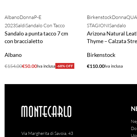
Albano
Donna
P-E
Birkenstock
Donna
QUA
2023
Saldi
Sandalo Con Tacco
STAGIONI
Sandalo
Sandalo a punta tacco 7 cm
Arizona Natural Leat
con braccialetto
Thyme – Calzata Stre
Albano
Birkenstock
€
154.00
€
50.00
€
110.00
Iva inclusa
-68% OFF
Iva inclusa
ACQUISTA
ACQUISTA
N
Ne
Do
Via Margherita di Savoia, 43
Uo