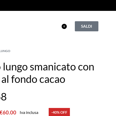
SALDI
0
 LUNGO
 lungo smanicato con
 al fondo cacao
68
€
60.00
Iva inclusa
-40% OFF