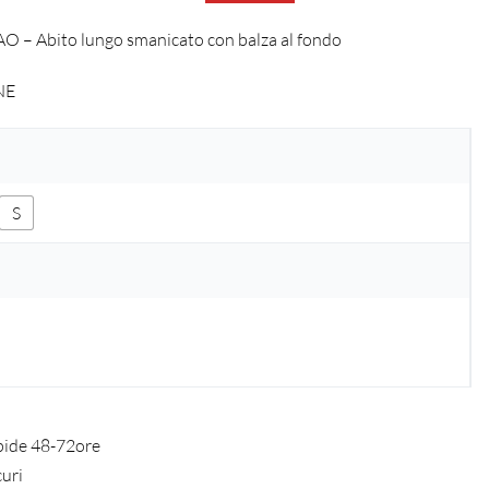
 – Abito lungo smanicato con balza al fondo
NE
S
pide 48-72ore
curi