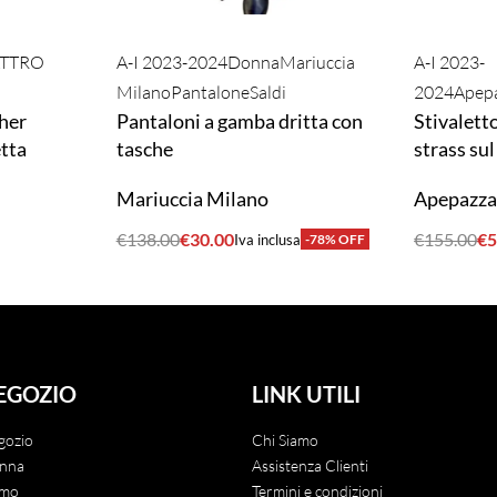
TTRO
A-I 2023-2024
Donna
Mariuccia
A-I 2023-
Milano
Pantalone
Saldi
2024
Apep
her
Pantaloni a gamba dritta con
Stivalett
tta
tasche
strass su
Mariuccia Milano
Apepazz
€
138.00
€
30.00
€
155.00
€
5
Iva inclusa
-78% OFF
ACQUISTA
ACQUIST
EGOZIO
LINK UTILI
gozio
Chi Siamo
nna
Assistenza Clienti
mo
Termini e condizioni