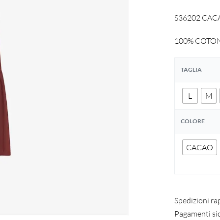
S36202 CACAO
100% COTO
TAGLIA
L
M
COLORE
CACAO
Spedizioni ra
Pagamenti si