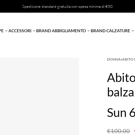
Spedizione standard gratuita con spesa minima di €50
PE
ACCESSORI
BRAND ABBIGLIAMENTO
BRAND CALZATURE
DONNA
›
ABITO
Abito
balza
Sun 
€
100.00