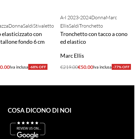
A-I 2023-2024
Donna
Marc
azza
Donna
Saldi
Stivaletto
Ellis
Saldi
Tronchetto
o elasticizzato con
Tronchetto con tacco a cono
l tallone fondo 6 cm
ed elastico
a
Marc Ellis
0.00
€
219.00
€
50.00
Iva inclusa
-68% OFF
Iva inclusa
-77% OFF
A
ACQUISTA
COSA DICONO DI NOI