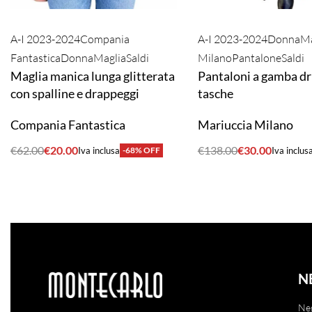
A-I 2023-2024
Compania
A-I 2023-2024
Donna
Ma
Fantastica
Donna
Maglia
Saldi
Milano
Pantalone
Saldi
Maglia manica lunga glitterata
Pantaloni a gamba dr
con spalline e drappeggi
tasche
Compania Fantastica
Mariuccia Milano
€
62.00
€
20.00
€
138.00
€
30.00
Iva inclusa
-68% OFF
Iva inclus
ACQUISTA
ACQUISTA
N
Ne