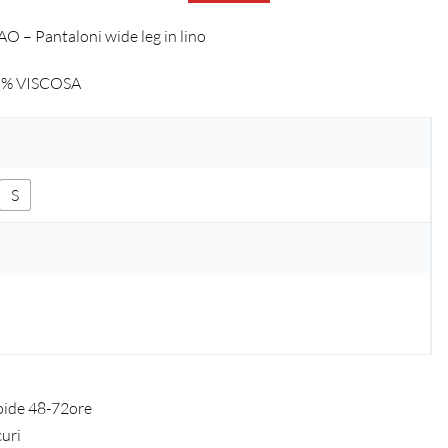
 – Pantaloni wide leg in lino
5% VISCOSA
S
pide 48-72ore
curi