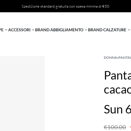
Spedizione standard gratuita con spesa minima di €50
PE
ACCESSORI
BRAND ABBIGLIAMENTO
BRAND CALZATURE
DONNA
›
PANTA
Panta
caca
Sun 
€
100.00