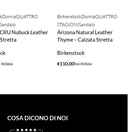
k
Donna
QUATTRO
Birkenstock
Donna
QUATTRO
Sandalo
STAGIONI
Sandalo
ECRU Nubuck Leather
Arizona Natural Leather
 Stretta
Thyme – Calzata Stretta
ock
Birkenstock
€
110.00
 inclusa
Iva inclusa
A
ACQUISTA
COSA DICONO DI NOI