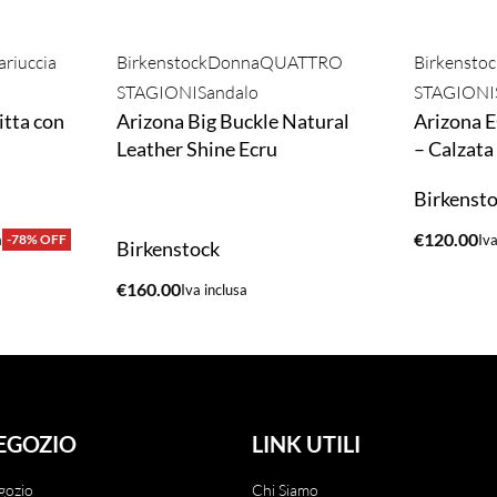
riuccia
Birkenstock
Donna
QUATTRO
Birkenstoc
STAGIONI
Sandalo
STAGIONI
itta con
Arizona Big Buckle Natural
Arizona 
Leather Shine Ecru
– Calzata
Birkenst
€
120.00
a
-78% OFF
Iva
Birkenstock
ACQUIST
€
160.00
Iva inclusa
ACQUISTA
EGOZIO
LINK UTILI
gozio
Chi Siamo