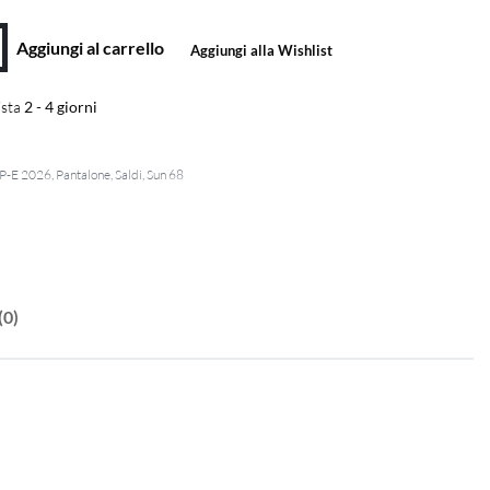
Aggiungi al carrello
Aggiungi alla Wishlist
sta
2 - 4 giorni
P-E 2026
,
Pantalone
,
Saldi
,
Sun 68
(0)