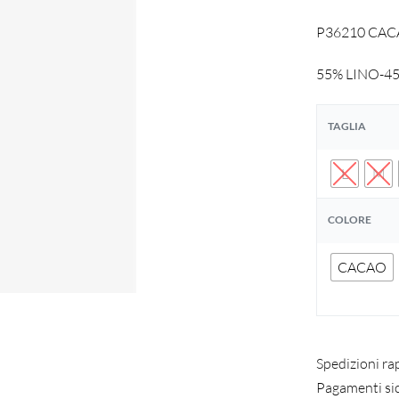
P36210 CACAO
55% LINO-4
TAGLIA
L
M
COLORE
CACAO
Spedizioni ra
Pagamenti si