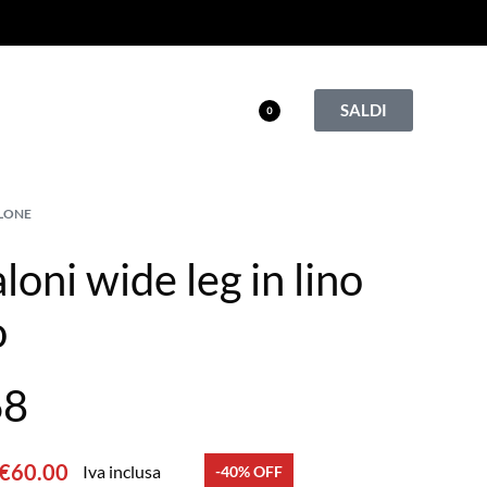
SALDI
0
LONE
loni wide leg in lino
o
68
€
60.00
Iva inclusa
-40% OFF