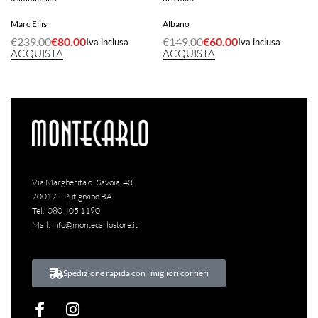
Marc Ellis
Albano
€
239.00
€
80.00
€
149.00
€
60.00
Iva inclusa
Iva inclusa
ACQUISTA
ACQUISTA
Via Margherita di Savoia, 43
70017 – Putignano BA
Tel.:
080 405 1190
Mail:
info@montecarlostore.it
Spedizione rapida con i migliori corrieri