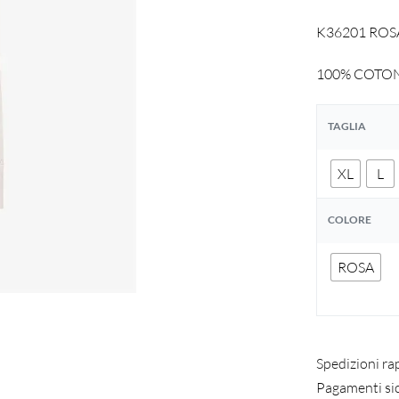
K36201 ROSA 
100% COTO
TAGLIA
XL
L
COLORE
ROSA
Spedizioni ra
Pagamenti si