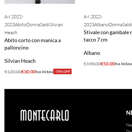
A-I 2022-
A-I 2022-
2023
Abito
Donna
Saldi
Silvian
2023
Albano
Donna
Sald
Stivale con gambale
Heach
tacco 7 cm
Abito corto con manica a
palloncino
Albano
Silvian Heach
€
198.00
€
50.00
Iva inclus
ACQUISTA
€
120.00
€
30.00
Iva inclusa
-75% OFF
ACQUISTA
N
Ne
Do