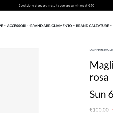
Spedizione standard gratuita con spesa minima di €50
PE
ACCESSORI
BRAND ABBIGLIAMENTO
BRAND CALZATURE
DONNA
›
MAGLI
Magli
rosa
Sun 
€
100.00