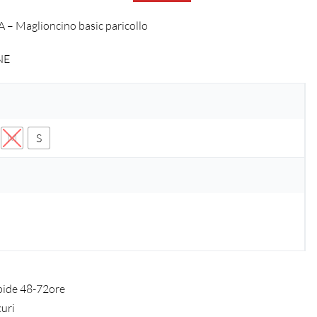
– Maglioncino basic paricollo
NE
M
S
pide 48-72ore
curi