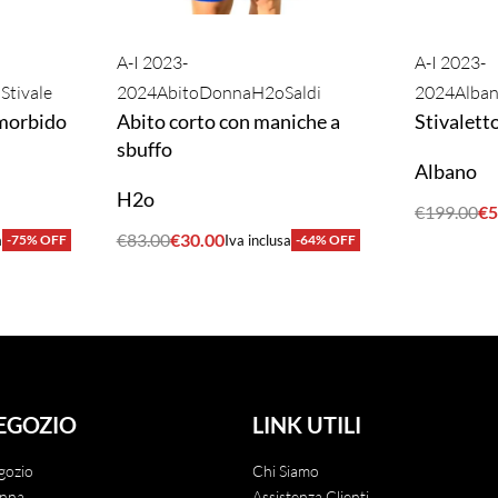
A-I 2023-
A-I 2023-
i
Stivale
2024
Abito
Donna
H2o
Saldi
2024
Alba
 morbido
Abito corto con maniche a
Stivalett
sbuffo
Albano
H2o
€
199.00
€
5
ACQUIST
€
83.00
€
30.00
a
-75% OFF
Iva inclusa
-64% OFF
ACQUISTA
EGOZIO
LINK UTILI
gozio
Chi Siamo
nna
Assistenza Clienti