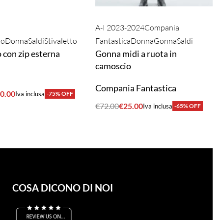
A-I 2023-2024
Compania
no
Donna
Saldi
Stivaletto
Fantastica
Donna
Gonna
Saldi
o con zip esterna
Gonna midi a ruota in
camoscio
Compania Fantastica
0.00
Iva inclusa
-75% OFF
A
€
72.00
€
25.00
Iva inclusa
-65% OFF
ACQUISTA
COSA DICONO DI NOI