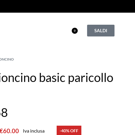
SALDI
0
ONCINO
oncino basic paricollo
68
€
60.00
Iva inclusa
-40% OFF