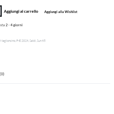
Aggiungi al carrello
Aggiungi alla Wishlist
sta
2 - 4 giorni
Maglioncino
,
P-E 2026
,
Saldi
,
Sun 68
(0)