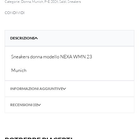
Categorie:
Donna
,
Munich
,
P-E 2026
,
Saldi
,
Sneakers
CONDIVIDI
DESCRIZIONE
Sneakers donna modello NEXA WMN 23
Munich
INFORMAZIONI AGGIUNTIVE
RECENSIONI (0)