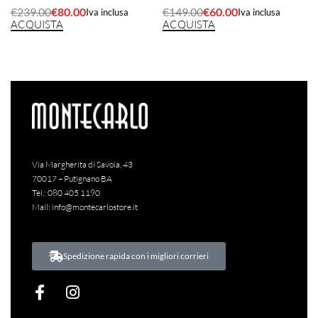
€
239.00
€
80.00
€
149.00
€
60.00
Iva inclusa
Iva inclusa
ACQUISTA
ACQUISTA
Via Margherita di Savoia, 43
70017 – Putignano BA
Tel.:
080 405 1190
Mail:
info@montecarlostore.it
Spedizione rapida con i migliori corrieri