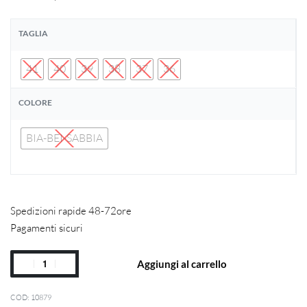
TAGLIA
41
40
39
38
37
36
COLORE
BIA-BEI-SABBIA
Spedizioni rapide 48-72ore
Pagamenti sicuri
Aggiungi al carrello
10879