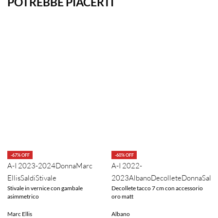
POTREBBE PIACERTI
-67% OFF
-60% OFF
A-I 2023-2024
Donna
Marc
A-I 2022-
Ellis
Saldi
Stivale
2023
Albano
Decollete
Donna
Saldi
Stivale in vernice con gambale
Decollete tacco 7 cm con accessorio
asimmetrico
oro matt
Marc Ellis
Albano