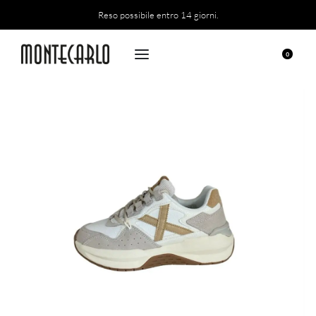
Reso possibile entro 14 giorni.
0