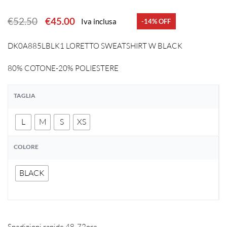
€
52.50
€
45.00
Iva inclusa
-14% OFF
DK0A885LBLK1 LORETTO SWEATSHIRT W BLACK
80% COTONE-20% POLIESTERE
TAGLIA
L
M
S
XS
COLORE
BLACK
Spedizioni rapide 48-72ore