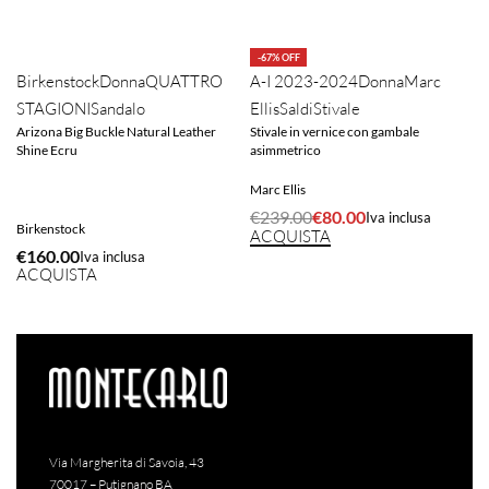
-67% OFF
Birkenstock
Donna
QUATTRO
A-I 2023-2024
Donna
Marc
STAGIONI
Sandalo
Ellis
Saldi
Stivale
Arizona Big Buckle Natural Leather
Stivale in vernice con gambale
Shine Ecru
asimmetrico
Marc Ellis
€
239.00
€
80.00
Iva inclusa
Birkenstock
ACQUISTA
€
160.00
Iva inclusa
ACQUISTA
Via Margherita di Savoia, 43
70017 – Putignano BA