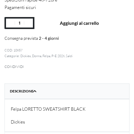
Pagamenti sicuri
Aggiungi al carrello
Consegna prevista
2 - 4 giorni
10857
Categorie:
Dickies
,
Donna
,
Felpa
,
P-E 2026
,
Saldi
CONDIVIDI
DESCRIZIONE
Felpa LORETTO SWEATSHIRT BLACK
Dickies