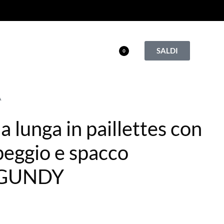
SALDI
0
A
 lunga in paillettes con
eggio e spacco
GUNDY