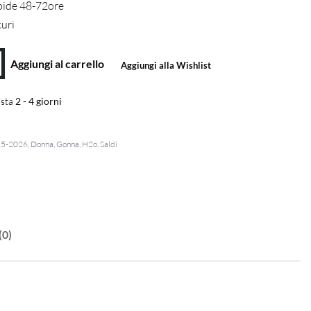
pide 48-72ore
curi
Aggiungi al carrello
Aggiungi alla Wishlist
sta
2 - 4 giorni
25-2026
,
Donna
,
Gonna
,
H2o
,
Saldi
(0)