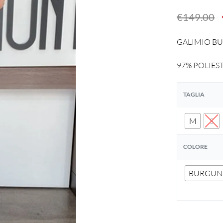
€
149.00
GALIMIO BURG
97% POLIES
TAGLIA
M
S
COLORE
BURGUN