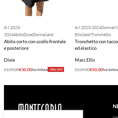
A-I 2023-
A-I 2023-2024
Donna
M
2024
Abito
Dixie
Donna
Saldi
Ellis
Saldi
Tronchetto
Abito corto con scollo frontale
Tronchetto con tacco
e posteriore
ed elastico
Dixie
Marc Ellis
€
139.00
€
30.00
€
219.00
€
50.00
Iva inclusa
-78% OFF
Iva inclus
ACQUISTA
ACQUISTA
N
Ne