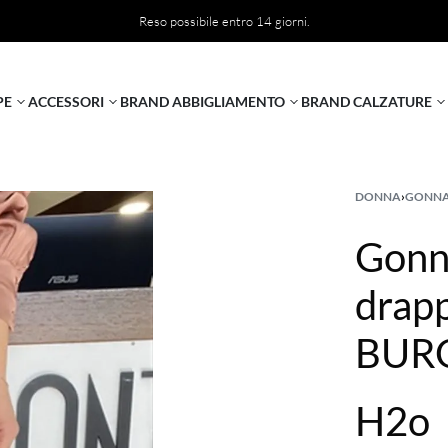
Reso possibile entro 14 giorni.
PE
ACCESSORI
BRAND ABBIGLIAMENTO
BRAND CALZATURE
DONNA
›
GONN
Gonna
drapp
BUR
H2o