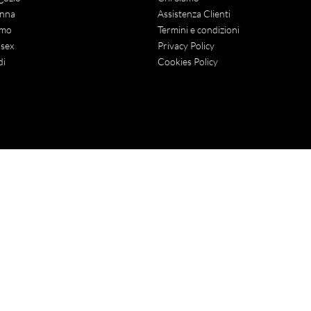
nna
Assistenza Clienti
mo
Termini e condizioni
sex
Privacy Policy
di
Cookies Policy