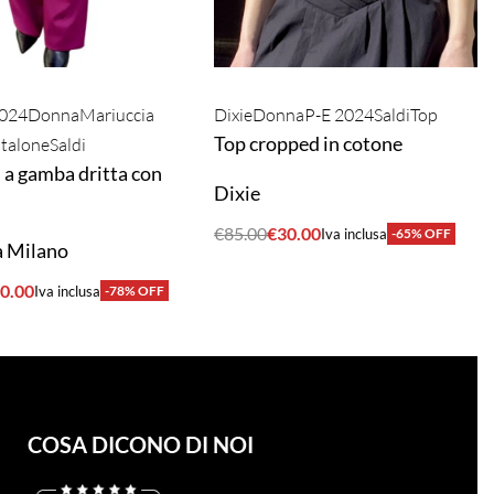
2024
Donna
Mariuccia
Dixie
Donna
P-E 2024
Saldi
Top
Top cropped in cotone
talone
Saldi
 a gamba dritta con
Dixie
€
85.00
€
30.00
Iva inclusa
-65% OFF
a Milano
ACQUISTA
0.00
Iva inclusa
-78% OFF
A
COSA DICONO DI NOI