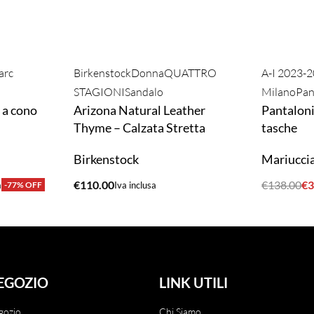
arc
Birkenstock
Donna
QUATTRO
A-I 2023-
STAGIONI
Sandalo
Milano
Pan
 a cono
Arizona Natural Leather
Pantaloni
Thyme – Calzata Stretta
tasche
Birkenstock
Mariucci
€
110.00
€
138.00
€
3
a
-77% OFF
Iva inclusa
ACQUISTA
ACQUIST
EGOZIO
LINK UTILI
gozio
Chi Siamo