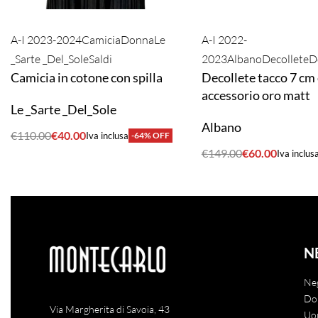
A-I 2023-2024
Camicia
Donna
Le
A-I 2022-
_Sarte _Del_Sole
Saldi
2023
Albano
Decollete
D
Camicia in cotone con spilla
Decollete tacco 7 cm
accessorio oro matt
Le _Sarte _Del_Sole
Albano
€
110.00
€
40.00
Iva inclusa
-64% OFF
ACQUISTA
€
149.00
€
60.00
Iva inclus
ACQUISTA
N
Ne
Do
Via Margherita di Savoia, 43
Uo