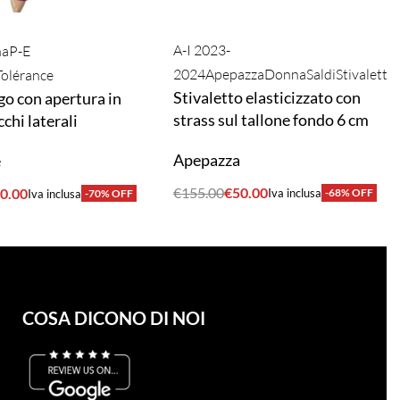
A-I 2023-
na
P-E
2024
Apepazza
Donna
Saldi
Stivaletto
Tolérance
Stivaletto elasticizzato con
go con apertura in
strass sul tallone fondo 6 cm
cchi laterali
Apepazza
e
€
155.00
€
50.00
0.00
Iva inclusa
-68% OFF
Iva inclusa
-70% OFF
ACQUISTA
A
COSA DICONO DI NOI