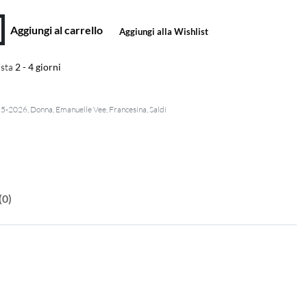
Aggiungi al carrello
Aggiungi alla Wishlist
sta
2 - 4 giorni
25-2026
,
Donna
,
Emanuelle Vee
,
Francesina
,
Saldi
(0)