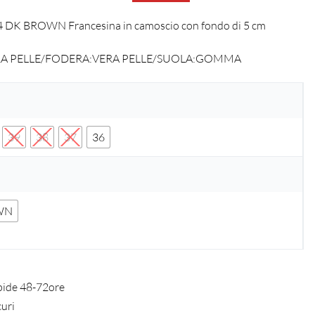
 DK BROWN Francesina in camoscio con fondo di 5 cm
RA PELLE/FODERA:VERA PELLE/SUOLA:GOMMA
39
38
37
36
WN
pide 48-72ore
curi