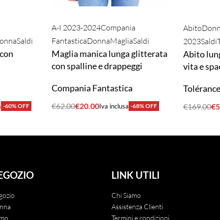
A-I 2023-2024
Compania
Abito
Don
onna
Saldi
Fantastica
Donna
Maglia
Saldi
2023
Saldi
 con
Maglia manica lunga glitterata
Abito lun
con spalline e drappeggi
vita e spa
Compania Fantastica
Toléranc
€
62.00
€
20.00
€
169.00
€
5
a
-60% OFF
Iva inclusa
-68% OFF
ACQUISTA
ACQUIST
EGOZIO
LINK UTILI
gozio
Chi Siamo
nna
Assistenza Clienti
mo
Termini e condizioni