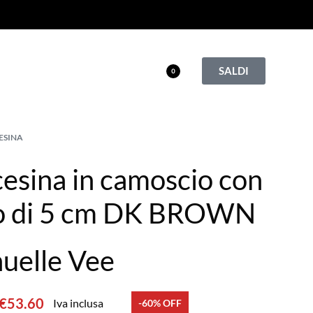
SALDI
0
ESINA
esina in camoscio con
o di 5 cm DK BROWN
uelle Vee
€
53.60
Iva inclusa
-60% OFF