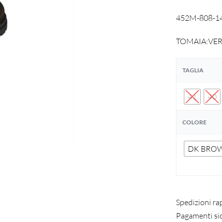
452M-808-14
TOMAIA:VE
TAGLIA
41
40
COLORE
DK BRO
Spedizioni ra
Pagamenti si