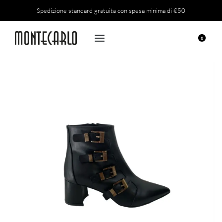
Spedizione standard gratuita con spesa minima di €50
0