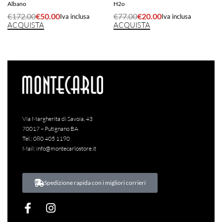
Albano
H2o
€
172.00
€
50.00
€
77.00
€
20.00
Iva inclusa
Iva inclusa
ACQUISTA
ACQUISTA
Via Margherita di Savoia, 43
70017 – Putignano BA
Tel.:
080 405 1190
Mail:
info@montecarlostore.it
Spedizione rapida con i migliori corrieri