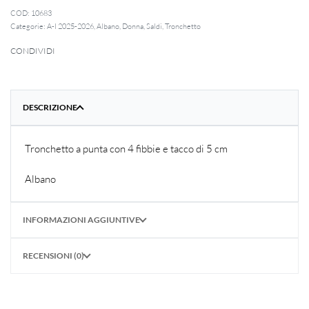
10683
Categorie:
A-I 2025-2026
,
Albano
,
Donna
,
Saldi
,
Tronchetto
CONDIVIDI
DESCRIZIONE
Tronchetto a punta con 4 fibbie e tacco di 5 cm
Albano
INFORMAZIONI AGGIUNTIVE
RECENSIONI (0)