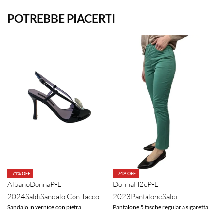
POTREBBE PIACERTI
-71% OFF
-74% OFF
Albano
Donna
P-E
Donna
H2o
P-E
2024
Saldi
Sandalo Con Tacco
2023
Pantalone
Saldi
Sandalo in vernice con pietra
Pantalone 5 tasche regular a sigaretta