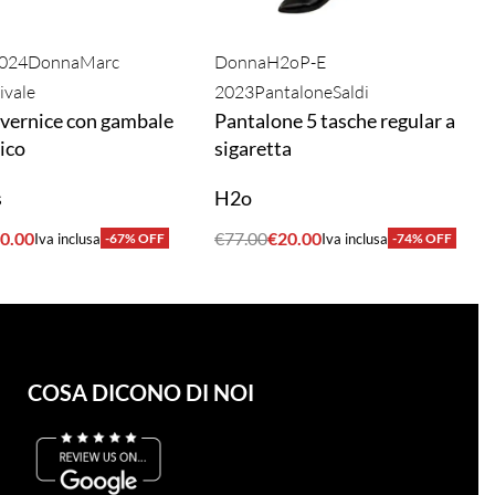
2024
Donna
Marc
Donna
H2o
P-E
ivale
2023
Pantalone
Saldi
n vernice con gambale
Pantalone 5 tasche regular a
ico
sigaretta
s
H2o
0.00
€
77.00
€
20.00
Iva inclusa
-67% OFF
Iva inclusa
-74% OFF
A
ACQUISTA
COSA DICONO DI NOI