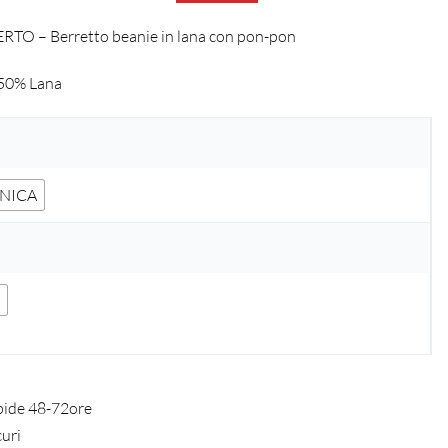
TO – Berretto beanie in lana con pon-pon
 50% Lana
UNICA
O
pide 48-72ore
curi