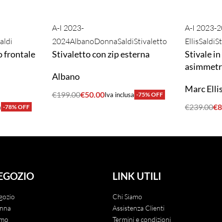
A-I 2023-
A-I 2023-
aldi
2024
Albano
Donna
Saldi
Stivaletto
Ellis
Saldi
St
o frontale
Stivaletto con zip esterna
Stivale i
asimmetr
Albano
Marc Elli
€
199.00
€
50.00
Iva inclusa
-75% OFF
ACQUISTA
€
239.00
€
8
a
-78% OFF
ACQUIST
EGOZIO
LINK UTILI
gozio
Chi Siamo
nna
Assistenza Clienti
mo
Termini e condizioni