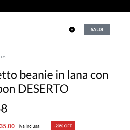
SALDI
0
LLO
tto beanie in lana con
pon DESERTO
68
35.00
Iva inclusa
-20% OFF