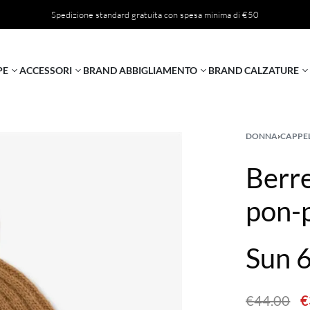
Spedizione standard gratuita con spesa minima di €50
PE
ACCESSORI
BRAND ABBIGLIAMENTO
BRAND CALZATURE
DONNA
›
CAPPE
Berre
pon-
Sun 
€
44.00
€