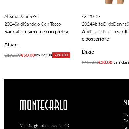
Albano
Donna
P-E
A-I 2023-
2024
Saldi
Sandalo Con Tacco
2024
Abito
Dixie
Donna
S
Sandalo in vernice con pietra
Abito corto con scoll
e posteriore
Albano
Dixie
€
172.00
€
50.00
Iva inclusa
-71% OFF
ACQUISTA
€
139.00
€
30.00
Iva inclus
ACQUISTA
N
Ne
Do
Via Margherita di Savoia, 43
Uo