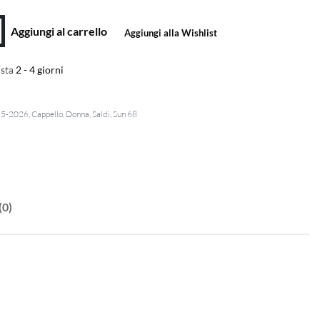
Aggiungi al carrello
Aggiungi alla Wishlist
sta
2 - 4 giorni
25-2026
,
Cappello
,
Donna
,
Saldi
,
Sun 68
(0)