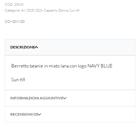
10618
Categorie:
A-I 2025-2026
,
Cappello
,
Donna
,
Sun 68
CONDIVIDI
DESCRIZIONE
Berretto beanie in misto lana con logo NAVY BLUE
Sun 68
INFORMAZIONI AGGIUNTIVE
RECENSIONI (0)