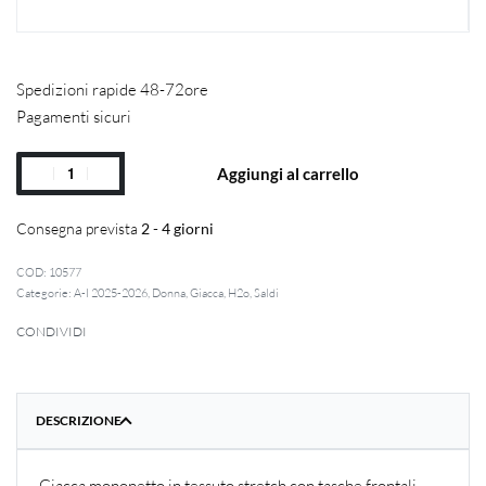
Spedizioni rapide 48-72ore
Pagamenti sicuri
Aggiungi al carrello
Consegna prevista
2 - 4 giorni
10577
Categorie:
A-I 2025-2026
,
Donna
,
Giacca
,
H2o
,
Saldi
CONDIVIDI
DESCRIZIONE
Giacca monopetto in tessuto stretch con tasche frontali