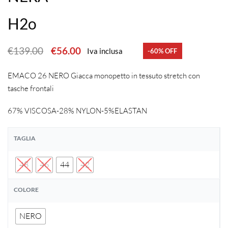
H2o
€
139.00
€
56.00
Iva inclusa
-60% OFF
EMACO 26 NERO Giacca monopetto in tessuto stretch con
tasche frontali
67% VISCOSA-28% NYLON-5%ELASTAN
TAGLIA
48
46
44
42
COLORE
NERO