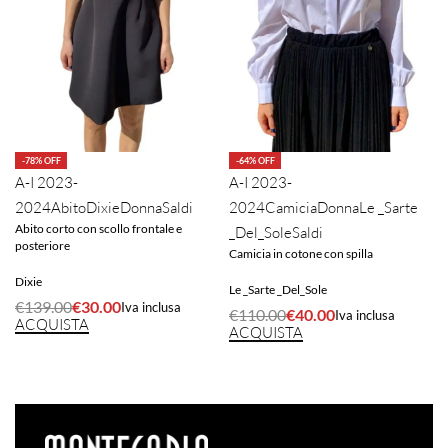
-78% OFF
-64% OFF
A-I 2023-
A-I 2023-
2024
Abito
Dixie
Donna
Saldi
2024
Camicia
Donna
Le _Sarte
Abito corto con scollo frontale e
_Del_Sole
Saldi
posteriore
Camicia in cotone con spilla
Dixie
Le _Sarte _Del_Sole
€
139.00
€
30.00
Iva inclusa
€
110.00
€
40.00
Iva inclusa
ACQUISTA
ACQUISTA