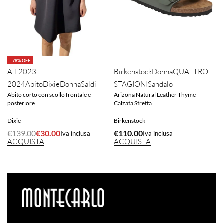
-78% OFF
A-I 2023-
Birkenstock
Donna
QUATTRO
2024
Abito
Dixie
Donna
Saldi
STAGIONI
Sandalo
Abito corto con scollo frontale e
Arizona Natural Leather Thyme –
posteriore
Calzata Stretta
Dixie
Birkenstock
€
139.00
€
30.00
€
110.00
Iva inclusa
Iva inclusa
ACQUISTA
ACQUISTA