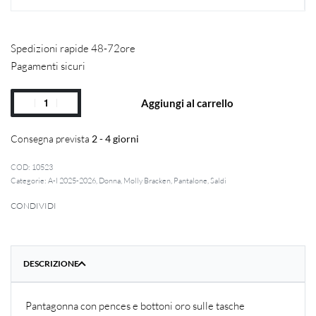
Spedizioni rapide 48-72ore
Pagamenti sicuri
Aggiungi al carrello
Consegna prevista
2 - 4 giorni
10523
Categorie:
A-I 2025-2026
,
Donna
,
Molly Bracken
,
Pantalone
,
Saldi
CONDIVIDI
DESCRIZIONE
Pantagonna con pences e bottoni oro sulle tasche