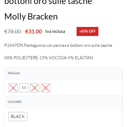
bottoni oro sulle tasche
Molly Bracken
€
78.00
€
31.00
Iva inclusa
-60% OFF
P1849DN Pantagonna con pences e bottoni oro sulle tasche
80% POLIESTERE-15% VISCOSA-5% ELASTAN
TAGLIA
L
M
S
XS
COLORE
BLACK