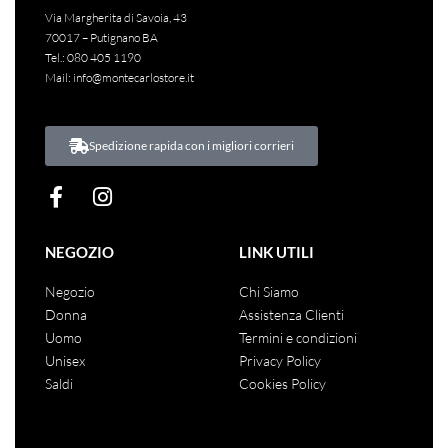
Via Margherita di Savoia, 43
70017 – Putignano BA
Tel.:
080 405 1190
Mail:
info@montecarlostore.it
Spedizione rapida con i migliori corrieri
NEGOZIO
LINK UTILI
Negozio
Chi Siamo
Donna
Assistenza Clienti
Uomo
Termini e condizioni
Unisex
Privacy Policy
Saldi
Cookies Policy