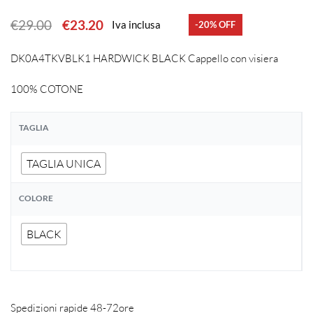
€
29.00
€
23.20
Iva inclusa
-20% OFF
DK0A4TKVBLK1 HARDWICK BLACK Cappello con visiera
100% COTONE
TAGLIA
TAGLIA UNICA
COLORE
BLACK
Spedizioni rapide 48-72ore