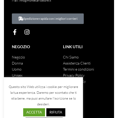
Mail:
info@montecarlostore.it
Spedizione rapida con i migliori corrieri
NEGOZIO
LINK UTILI
Negozio
Chi Siamo
Donna
Assistenza Clienti
Uomo
Termini e condizioni
Unisex
Privacy Policy
Saldi
Cookies Policy
Questo sito Web utilizza i cookie per migliorare
la tua esperienza. Daremo per scontato che ti
stia bene, ma puoi annullare l'iscrizione se lo
COSA DICONO DI NOI
desideri.
ACCETTA
RIFIUTA