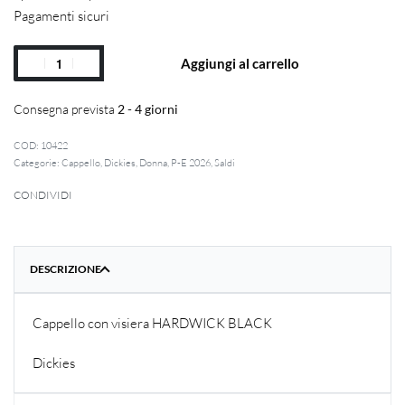
Pagamenti sicuri
Aggiungi al carrello
Consegna prevista
2 - 4 giorni
10422
Categorie:
Cappello
,
Dickies
,
Donna
,
P-E 2026
,
Saldi
CONDIVIDI
DESCRIZIONE
Cappello con visiera HARDWICK BLACK
Dickies