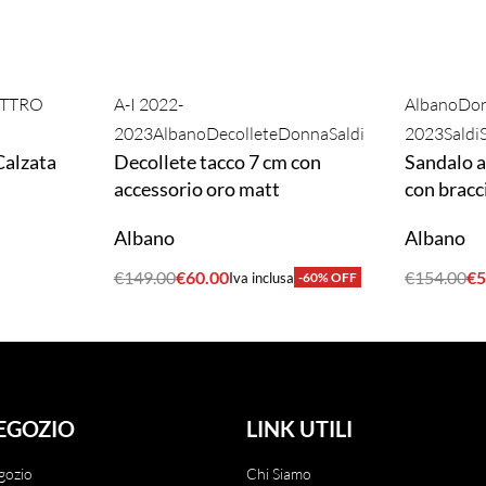
TTRO
A-I 2022-
Albano
Do
2023
Albano
Decollete
Donna
Saldi
2023
Saldi
Calzata
Decollete tacco 7 cm con
Sandalo a
accessorio oro matt
con bracc
Albano
Albano
€
149.00
€
60.00
€
154.00
€
5
Iva inclusa
-60% OFF
ACQUISTA
ACQUIST
EGOZIO
LINK UTILI
gozio
Chi Siamo