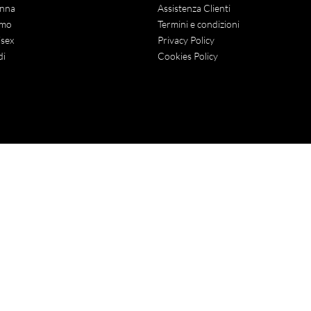
nna
Assistenza Clienti
mo
Termini e condizioni
sex
Privacy Policy
di
Cookies Policy