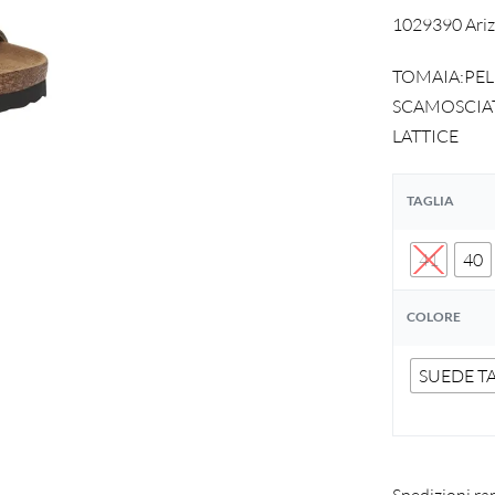
1029390 Arizo
TOMAIA:PEL
SCAMOSCIAT
LATTICE
TAGLIA
41
40
COLORE
SUEDE T