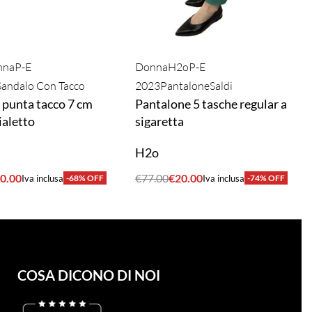
nna
P-E
Donna
H2o
P-E
Sandalo Con Tacco
2023
Pantalone
Saldi
 punta tacco 7 cm
Pantalone 5 tasche regular a
ialetto
sigaretta
H2o
0.00
€
77.00
€
20.00
Iva inclusa
-68% OFF
Iva inclusa
-74% OFF
A
ACQUISTA
COSA DICONO DI NOI