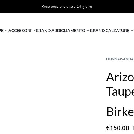
Reso possibile entro 14 giorni.
PE
ACCESSORI
BRAND ABBIGLIAMENTO
BRAND CALZATURE
DONNA
›
SANDA
Arizo
Taupe
Birk
€
150.00