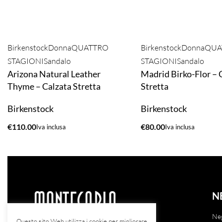
Birkenstock
Donna
QUATTRO
Birkenstock
Donna
QUA
STAGIONI
Sandalo
STAGIONI
Sandalo
Arizona Natural Leather
Madrid Birko-Flor – 
Thyme – Calzata Stretta
Stretta
Birkenstock
Birkenstock
€
110.00
€
80.00
Iva inclusa
Iva inclusa
ACQUISTA
ACQUISTA
N
Ne
Questo sito Web utilizza i cookie per migliorare