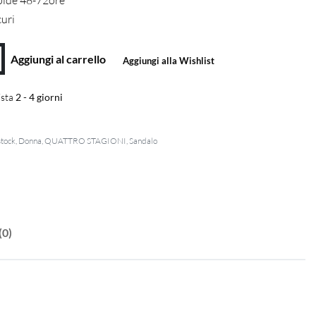
pide 48-72ore
curi
Aggiungi al carrello
Aggiungi alla Wishlist
sta
2 - 4 giorni
stock
,
Donna
,
QUATTRO STAGIONI
,
Sandalo
(0)