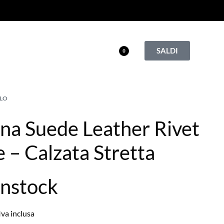
SALDI
0
LO
na Suede Leather Rivet
 – Calzata Stretta
enstock
Iva inclusa