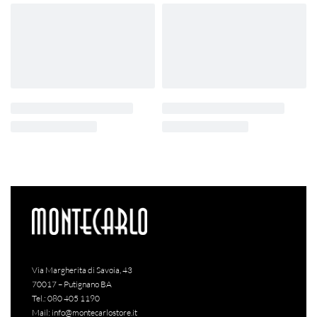
Via Margherita di Savoia, 43
70017 – Putignano BA
Tel.:
080 405 1190
Mail:
info@montecarlostore.it