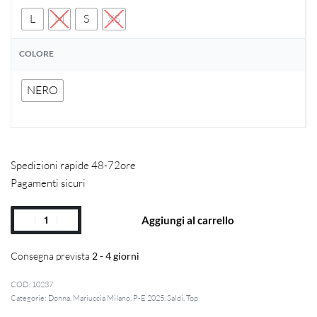
L
M
S
XS
COLORE
NERO
Spedizioni rapide 48-72ore
Pagamenti sicuri
Aggiungi al carrello
Consegna prevista
2 - 4 giorni
10237
Categorie:
Donna
,
Mariuccia Milano
,
P-E 2025
,
Saldi
,
Top