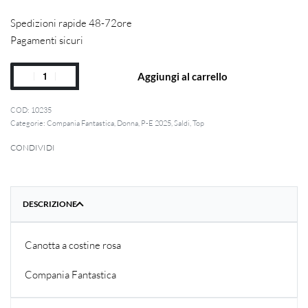
Spedizioni rapide 48-72ore
Pagamenti sicuri
Aggiungi al carrello
10235
Categorie:
Compania Fantastica
,
Donna
,
P-E 2025
,
Saldi
,
Top
CONDIVIDI
DESCRIZIONE
Canotta a costine rosa
Compania Fantastica