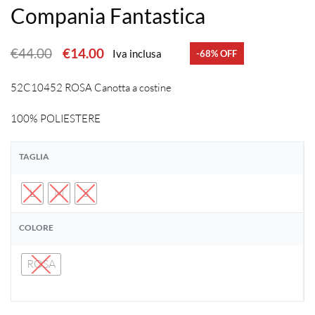
Compania Fantastica
€
44.00
€
14.00
Iva inclusa
-68% OFF
52C10452 ROSA Canotta a costine
100% POLIESTERE
TAGLIA
L
M
S
COLORE
ROSA