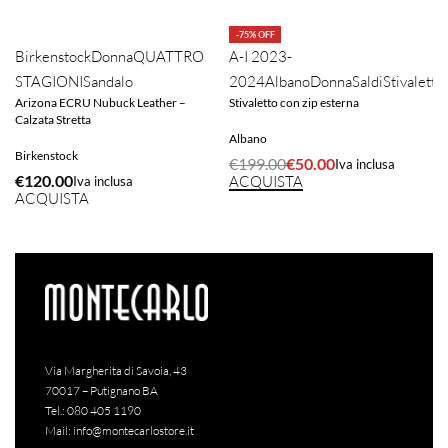
-75% OFF
Birkenstock
Donna
QUATTRO
A-I 2023-
STAGIONI
Sandalo
2024
Albano
Donna
Saldi
Stivaletto
Arizona ECRU Nubuck Leather –
Stivaletto con zip esterna
Calzata Stretta
Albano
Birkenstock
€
199.00
€
50.00
Iva inclusa
€
120.00
ACQUISTA
Iva inclusa
ACQUISTA
Via Margherita di Savoia, 43
70017 – Putignano BA
Tel.:
080 405 1190
Mail:
info@montecarlostore.it