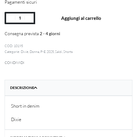
Pagamenti sicuri
Aggiungi al carrello
Consegna prevista
2 - 4 giorni
10195
Categorie:
Dixie
,
Donna
,
P-E 2025
,
Saldi
,
Shorts
CONDIVIDI
DESCRIZIONE
Short in denim
Dixie