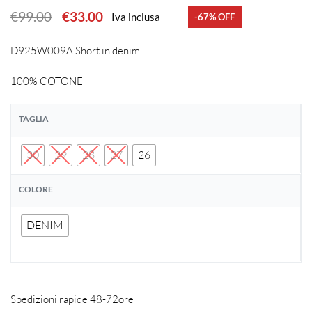
€
99.00
€
33.00
Iva inclusa
-67% OFF
D925W009A Short in denim
100% COTONE
TAGLIA
30
29
28
27
26
COLORE
DENIM
Spedizioni rapide 48-72ore