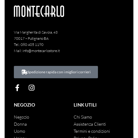
-61% OFF
-75% OFF
A-I 2023-
A-I 2022-
2024
Abito
Donna
Molly
2023
Albano
Donna
Saldi
Stivale
Stivale con gambale morbido tacco 7
Bracken
Saldi
cm
Abito in maglia con maniche a
palloncino
Albano
€
198.00
€
50.00
Molly Bracken
Iva inclusa
ACQUISTA
€
76.00
€
30.00
Iva inclusa
ACQUISTA
Via Margherita di Savoia, 43
70017 – Putignano BA
Tel.:
080 405 1190
Mail:
info@montecarlostore.it