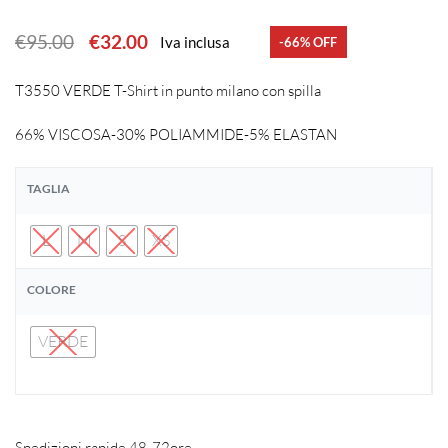
€
95.00
€
32.00
Iva inclusa
-66% OFF
T3550 VERDE T-Shirt in punto milano con spilla
66% VISCOSA-30% POLIAMMIDE-5% ELASTAN
TAGLIA
L
M
S
XS
COLORE
VERDE
Spedizioni rapide 48-72ore