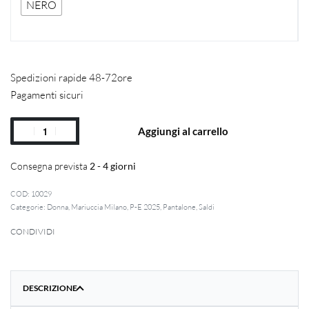
NERO
Spedizioni rapide 48-72ore
Pagamenti sicuri
Aggiungi al carrello
Consegna prevista
2 - 4 giorni
10029
Categorie:
Donna
,
Mariuccia Milano
,
P-E 2025
,
Pantalone
,
Saldi
CONDIVIDI
DESCRIZIONE